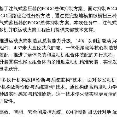
基于注气式蓄压器的POGO总体抑制方案。面对抑制POG
OGO回路稳定性分析方法，通过更完整地模拟纵横扭三
气式蓄压器的POGO总体抑制方案。本次任务中，注气
多机并联运载火箭工程应用提供关键技术支撑。
推进运载火箭制造及总装能力升级。149厂以创新驱动为
组件、4.37米大直径共底贮箱、一体化尾段等核心制造
装配，推进了箭体总装和发动机组合体装配的并行流程
升装置实现尾段组合体内多维度发动机精准安装，实现
显著跃升。
“多执行机构故障诊断与系统重构”技术。面对多发动机
行机构故障诊断与系统重构”技术。通过构建高精度动力
秒级实时感知与精准诊断。这一技术使火箭实现更灵活的
适应性。
高效、智能、安全测发控系统。804所研制团队针对地